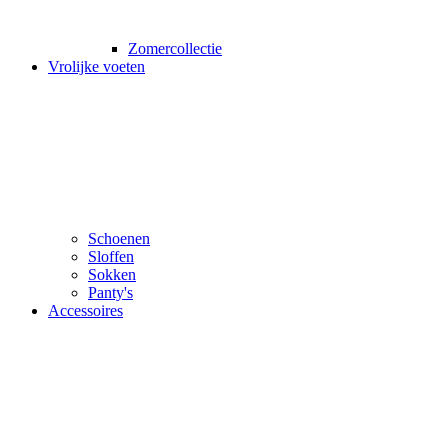
Zomercollectie
Vrolijke voeten
Schoenen
Sloffen
Sokken
Panty's
Accessoires