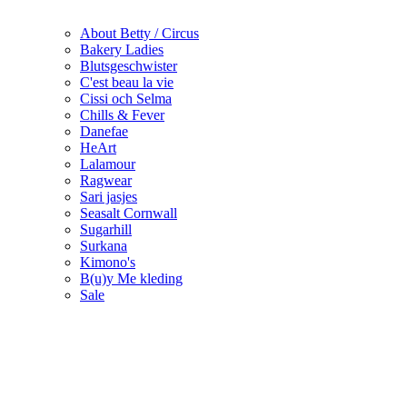
About Betty / Circus
Bakery Ladies
Blutsgeschwister
C'est beau la vie
Cissi och Selma
Chills & Fever
Danefae
HeArt
Lalamour
Ragwear
Sari jasjes
Seasalt Cornwall
Sugarhill
Surkana
Kimono's
B(u)y Me kleding
Sale