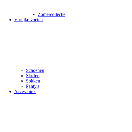
Zomercollectie
Vrolijke voeten
Schoenen
Sloffen
Sokken
Panty's
Accessoires