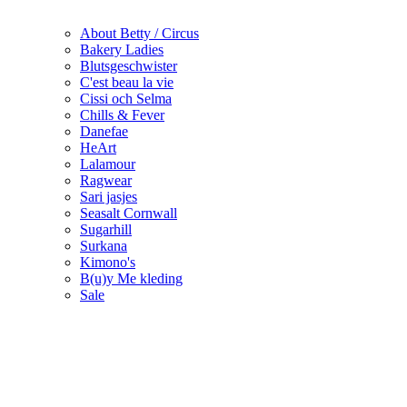
About Betty / Circus
Bakery Ladies
Blutsgeschwister
C'est beau la vie
Cissi och Selma
Chills & Fever
Danefae
HeArt
Lalamour
Ragwear
Sari jasjes
Seasalt Cornwall
Sugarhill
Surkana
Kimono's
B(u)y Me kleding
Sale