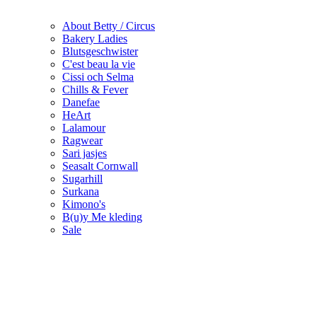
About Betty / Circus
Bakery Ladies
Blutsgeschwister
C'est beau la vie
Cissi och Selma
Chills & Fever
Danefae
HeArt
Lalamour
Ragwear
Sari jasjes
Seasalt Cornwall
Sugarhill
Surkana
Kimono's
B(u)y Me kleding
Sale