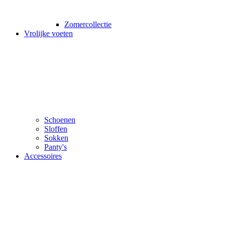
Zomercollectie
Vrolijke voeten
Schoenen
Sloffen
Sokken
Panty's
Accessoires