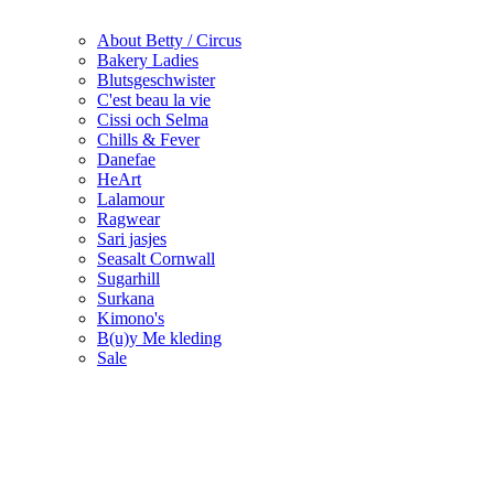
About Betty / Circus
Bakery Ladies
Blutsgeschwister
C'est beau la vie
Cissi och Selma
Chills & Fever
Danefae
HeArt
Lalamour
Ragwear
Sari jasjes
Seasalt Cornwall
Sugarhill
Surkana
Kimono's
B(u)y Me kleding
Sale