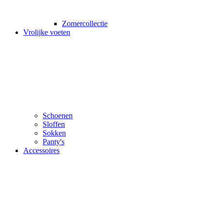
Zomercollectie
Vrolijke voeten
Schoenen
Sloffen
Sokken
Panty's
Accessoires