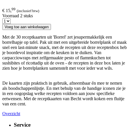
99
€ 15,
(inclusief btw)
Voorraad 2 stuks
Voeg toe aan winkelwagen
Met de 30 receptkaarten uit 'Borrel' zet jesupermakkelijk een
borrelhapje op tafel. Pak uit met een uitgebreide borrelplank of maak
snel een last-minute snack, met de recepten uit deze receptenbox heb
je boordevol inspiratie om de keuken in te duiken. Van
carpacciowraps met zelfgemaakte pesto of flammkuchen tot
sushibites of ricottadip uit de oven - de recepten in deze box laten je
zien hoe je borrelplanken samenstelt met voor ieder wat wils.
De kaarten zijn praktisch in gebruik, afneembaar én mee te nemen
als boodschappenlijstje. En met behulp van de handige iconen zie je
in een oogopslag welke recepten voldoen aan jouw specifieke
eetwensen. Met de receptkaarten van Becht wordt koken een fluitje
van een cent.
Overzicht
Service