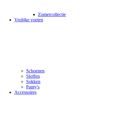
Zomercollectie
Vrolijke voeten
Schoenen
Sloffen
Sokken
Panty's
Accessoires