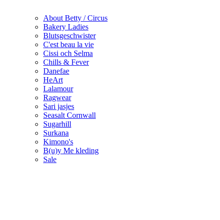
About Betty / Circus
Bakery Ladies
Blutsgeschwister
C'est beau la vie
Cissi och Selma
Chills & Fever
Danefae
HeArt
Lalamour
Ragwear
Sari jasjes
Seasalt Cornwall
Sugarhill
Surkana
Kimono's
B(u)y Me kleding
Sale