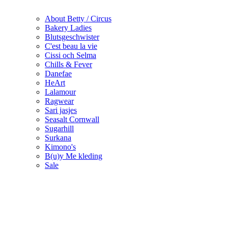
About Betty / Circus
Bakery Ladies
Blutsgeschwister
C'est beau la vie
Cissi och Selma
Chills & Fever
Danefae
HeArt
Lalamour
Ragwear
Sari jasjes
Seasalt Cornwall
Sugarhill
Surkana
Kimono's
B(u)y Me kleding
Sale