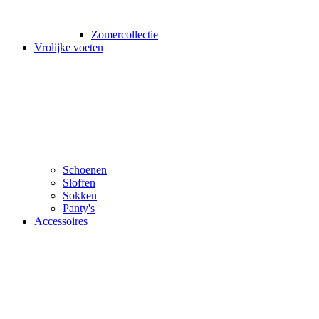
Zomercollectie
Vrolijke voeten
Schoenen
Sloffen
Sokken
Panty's
Accessoires