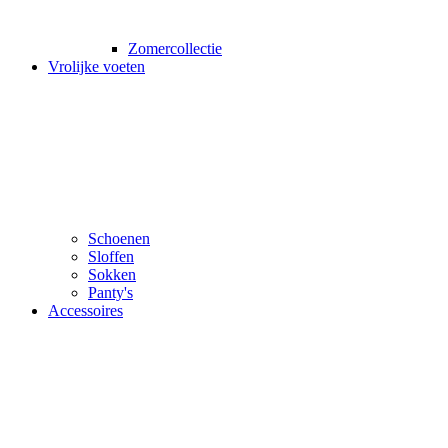
Zomercollectie
Vrolijke voeten
Schoenen
Sloffen
Sokken
Panty's
Accessoires