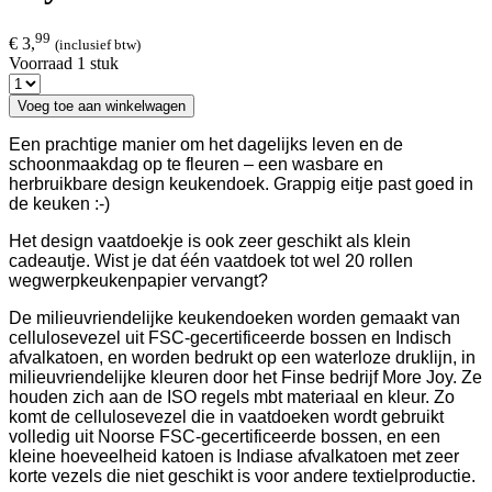
99
€ 3,
(inclusief btw)
Voorraad 1 stuk
Voeg toe aan winkelwagen
Een prachtige manier om het dagelijks leven en de
schoonmaakdag op te fleuren – een wasbare en
herbruikbare design keukendoek. Grappig eitje past goed in
de keuken :-)
Het design vaatdoekje is ook zeer geschikt als klein
cadeautje. Wist je dat één vaatdoek tot wel 20 rollen
wegwerpkeukenpapier vervangt?
De milieuvriendelijke keukendoeken worden gemaakt van
cellulosevezel uit FSC-gecertificeerde bossen en Indisch
afvalkatoen, en worden bedrukt op een waterloze druklijn, in
milieuvriendelijke kleuren door het Finse bedrijf More Joy. Ze
houden zich aan de ISO regels mbt materiaal en kleur. Zo
komt de cellulosevezel die in vaatdoeken wordt gebruikt
volledig uit Noorse FSC-gecertificeerde bossen, en een
kleine hoeveelheid katoen is Indiase afvalkatoen met zeer
korte vezels die niet geschikt is voor andere textielproductie.