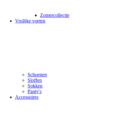
Zomercollectie
Vrolijke voeten
Schoenen
Sloffen
Sokken
Panty's
Accessoires