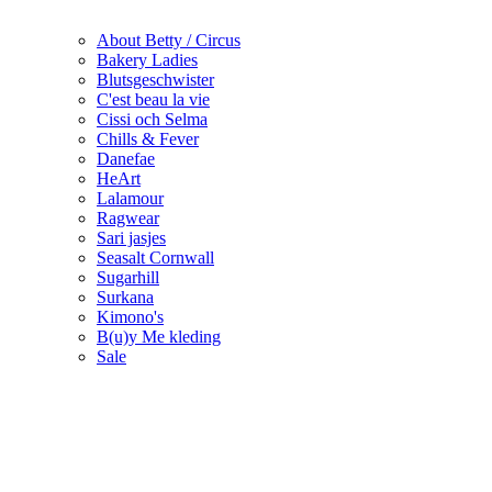
About Betty / Circus
Bakery Ladies
Blutsgeschwister
C'est beau la vie
Cissi och Selma
Chills & Fever
Danefae
HeArt
Lalamour
Ragwear
Sari jasjes
Seasalt Cornwall
Sugarhill
Surkana
Kimono's
B(u)y Me kleding
Sale