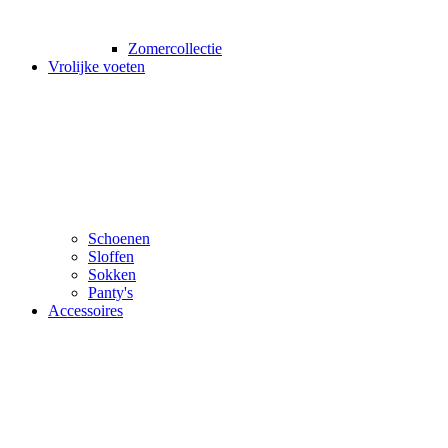
Zomercollectie
Vrolijke voeten
Schoenen
Sloffen
Sokken
Panty's
Accessoires