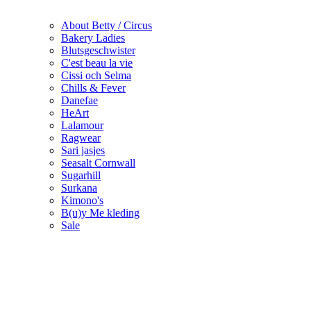
About Betty / Circus
Bakery Ladies
Blutsgeschwister
C'est beau la vie
Cissi och Selma
Chills & Fever
Danefae
HeArt
Lalamour
Ragwear
Sari jasjes
Seasalt Cornwall
Sugarhill
Surkana
Kimono's
B(u)y Me kleding
Sale