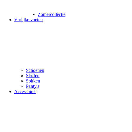
Zomercollectie
Vrolijke voeten
Schoenen
Sloffen
Sokken
Panty's
Accessoires