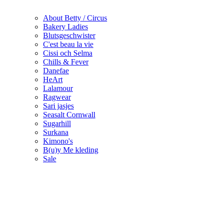
About Betty / Circus
Bakery Ladies
Blutsgeschwister
C'est beau la vie
Cissi och Selma
Chills & Fever
Danefae
HeArt
Lalamour
Ragwear
Sari jasjes
Seasalt Cornwall
Sugarhill
Surkana
Kimono's
B(u)y Me kleding
Sale