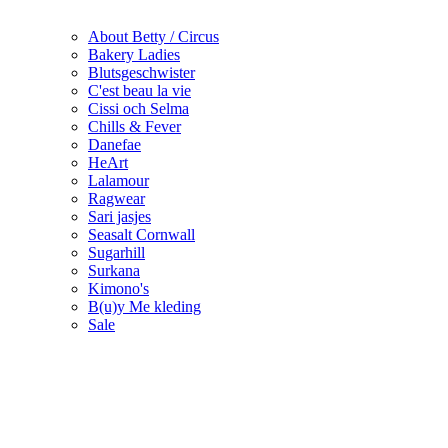
About Betty / Circus
Bakery Ladies
Blutsgeschwister
C'est beau la vie
Cissi och Selma
Chills & Fever
Danefae
HeArt
Lalamour
Ragwear
Sari jasjes
Seasalt Cornwall
Sugarhill
Surkana
Kimono's
B(u)y Me kleding
Sale