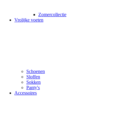
Zomercollectie
Vrolijke voeten
Schoenen
Sloffen
Sokken
Panty's
Accessoires