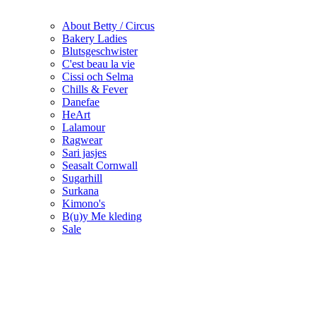
About Betty / Circus
Bakery Ladies
Blutsgeschwister
C'est beau la vie
Cissi och Selma
Chills & Fever
Danefae
HeArt
Lalamour
Ragwear
Sari jasjes
Seasalt Cornwall
Sugarhill
Surkana
Kimono's
B(u)y Me kleding
Sale