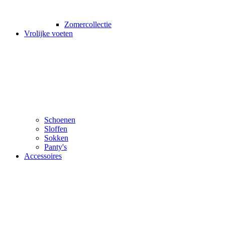
Zomercollectie
Vrolijke voeten
Schoenen
Sloffen
Sokken
Panty's
Accessoires