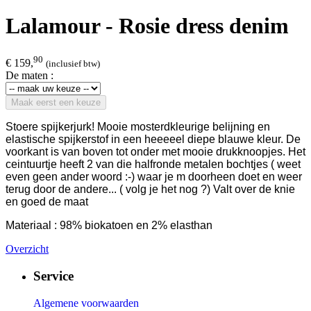
Lalamour - Rosie dress denim
90
€ 159,
(inclusief btw)
De maten :
Maak eerst een keuze
Stoere spijkerjurk! Mooie mosterdkleurige belijning en
elastische spijkerstof in een heeeeel diepe blauwe kleur. De
voorkant is van boven tot onder met mooie drukknoopjes. Het
ceintuurtje heeft 2 van die halfronde metalen bochtjes ( weet
even geen ander woord :-) waar je m doorheen doet en weer
terug door de andere... ( volg je het nog ?) Valt over de knie
en goed de maat
Materiaal : 98% biokatoen en 2% elasthan
Overzicht
Service
Algemene voorwaarden